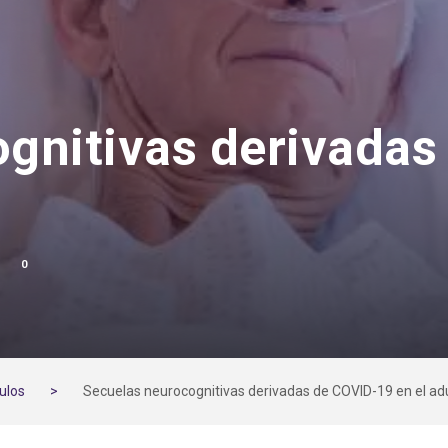
gnitivas derivadas
0
culos
>
Secuelas neurocognitivas derivadas de COVID-19 en el ad