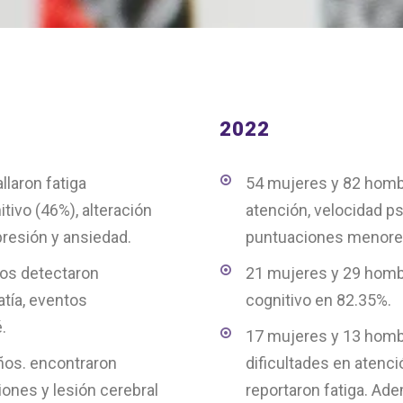
2022
laron fatiga
54 mujeres y 82 hombr
itivo (46%), alteración
atención, velocidad ps
resión y ansiedad.
puntuaciones menores
ños detectaron
21 mujeres y 29 homb
atía, eventos
cognitivo en 82.35%.
.
17 mujeres y 13 homb
ños. encontraron
dificultades en atenci
iones y lesión cerebral
reportaron fatiga. Ad