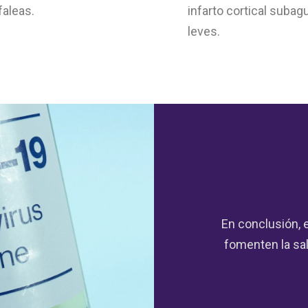
faleas.
infarto cortical suba
leves.
En conclusión, 
fomenten la sal